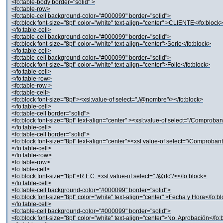
<fo:table-body border="solid" >
<fo:table-row>
<fo:table-cell background-color="#000099" border="solid">
<fo:block font-size="8pt" color="white" text-align="center" >CLIENTE</fo:block
</fo:table-cell>
<fo:table-cell background-color="#000099" border="solid">
<fo:block font-size="8pt" color="white" text-align="center">Serie</fo:block>
</fo:table-cell>
<fo:table-cell background-color="#000099" border="solid">
<fo:block font-size="8pt" color="white" text-align="center">Folio</fo:block>
</fo:table-cell>
</fo:table-row>
<fo:table-row >
<fo:table-cell>
<fo:block font-size="8pt"><xsl:value-of select="./@nombre"/></fo:block>
</fo:table-cell>
<fo:table-cell border="solid">
<fo:block font-size="8pt" text-align="center" ><xsl:value-of select="/Comproba
</fo:table-cell>
<fo:table-cell border="solid">
<fo:block font-size="8pt" text-align="center"><xsl:value-of select="/Comprobant
</fo:table-cell>
</fo:table-row>
<fo:table-row>
<fo:table-cell>
<fo:block font-size="8pt">R.F.C. <xsl:value-of select="./@rfc"/></fo:block>
</fo:table-cell>
<fo:table-cell background-color="#000099" border="solid">
<fo:block font-size="8pt" color="white" text-align="center" >Fecha y Hora</fo:b
</fo:table-cell>
<fo:table-cell background-color="#000099" border="solid">
<fo:block font-size="8pt" color="white" text-align="center">No. Aprobación</fo: