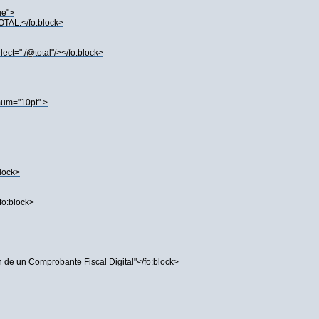
ue">
TOTAL:</fo:block>
lect="./@total"/></fo:block>
imum="10pt" >
block>
/fo:block>
n de un Comprobante Fiscal Digital"</fo:block>