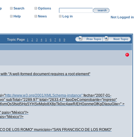
p
Search
Options
search
Help
News
Log in
Not Logged in
Topic Page
Prev Topic
Next Topic
1
2
3
4
5
6
7
8
9
s with "A well-formed document requires a root element"
i="
http://www.w3.org/2001/XMLSchema-instance"
fecha="2007-01-
o" subTotal="2289.97" total="2633.47" tipoDeComprobante="ingreso"
ymQsSfsid5HqSYHSvMqIo8X8pTk0xc4awR/EHGsnmeGfKgDIasuGIw=" >
" pais="México"/>
ais="México"/>
ANCISCO DE LOS ROMO" municipio="SAN FRANCISCO DE LOS ROMO"