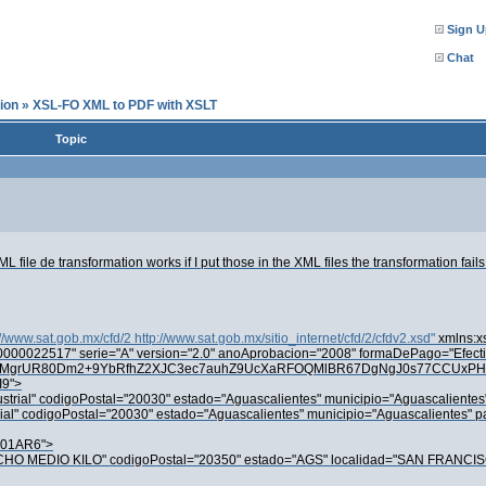
Sign U
Chat
ion
»
XSL-FO XML to PDF with XSLT
Topic
ile de transformation works if I put those in the XML files the transformation fail
://www.sat.gob.mx/cfd/2
http://www.sat.gob.mx/sitio_internet/cfd/2/cfdv2.xsd"
xmlns:xs
000022517" serie="A" version="2.0" anoAprobacion="2008" formaDePago="Efectiv
s7WMgrUR80Dm2+9YbRfhZ2XJC3ec7auhZ9UcXaRFOQMlBR67DgNgJ0s77CCUxPH6
I9">
dustrial" codigoPostal="20030" estado="Aguascalientes" municipio="Aguascalientes
rial" codigoPostal="20030" estado="Aguascalientes" municipio="Aguascalientes" p
301AR6">
"RANCHO MEDIO KILO" codigoPostal="20350" estado="AGS" localidad="SAN FR