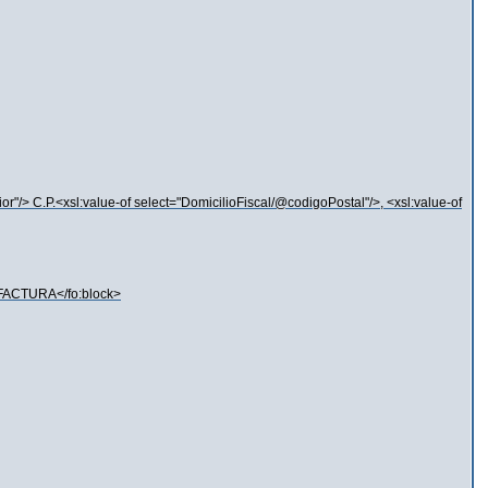
ior"/> C.P.<xsl:value-of select="DomicilioFiscal/@codigoPostal"/>, <xsl:value-of
 FACTURA</fo:block>