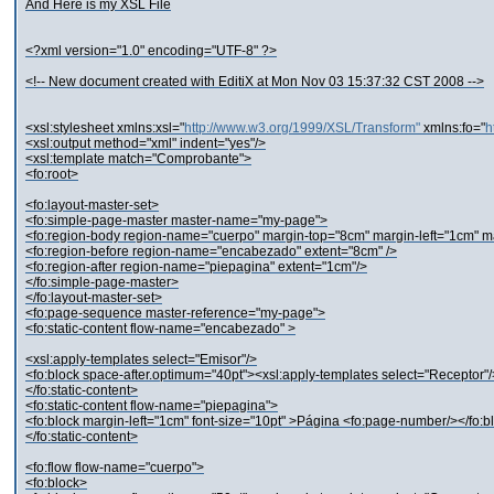
And Here is my XSL File
<?xml version="1.0" encoding="UTF-8" ?>
<!-- New document created with EditiX at Mon Nov 03 15:37:32 CST 2008 -->
<xsl:stylesheet xmlns:xsl="
http://www.w3.org/1999/XSL/Transform"
xmlns:fo="
h
<xsl:output method="xml" indent="yes"/>
<xsl:template match="Comprobante">
<fo:root>
<fo:layout-master-set>
<fo:simple-page-master master-name="my-page">
<fo:region-body region-name="cuerpo" margin-top="8cm" margin-left="1cm" m
<fo:region-before region-name="encabezado" extent="8cm" />
<fo:region-after region-name="piepagina" extent="1cm"/>
</fo:simple-page-master>
</fo:layout-master-set>
<fo:page-sequence master-reference="my-page">
<fo:static-content flow-name="encabezado" >
<xsl:apply-templates select="Emisor"/>
<fo:block space-after.optimum="40pt"><xsl:apply-templates select="Receptor"/
</fo:static-content>
<fo:static-content flow-name="piepagina">
<fo:block margin-left="1cm" font-size="10pt" >Página <fo:page-number/></fo:b
</fo:static-content>
<fo:flow flow-name="cuerpo">
<fo:block>