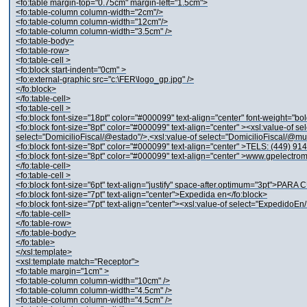
<fo:table margin-top="0.75cm" margin-left="1.5cm">
<fo:table-column column-width="2cm"/>
<fo:table-column column-width="12cm"/>
<fo:table-column column-width="3.5cm" />
<fo:table-body>
<fo:table-row>
<fo:table-cell >
<fo:block start-indent="0cm" >
<fo:external-graphic src="c:\FER\logo_gp.jpg" />
</fo:block>
</fo:table-cell>
<fo:table-cell >
<fo:block font-size="18pt" color="#000099" text-align="center" font-weight="b
<fo:block font-size="8pt" color="#000099" text-align="center" ><xsl:value-of se
select="DomicilioFiscal/@estado"/>,<xsl:value-of select="DomicilioFiscal/@muni
<fo:block font-size="8pt" color="#000099" text-align="center" >TELS: (449) 914
<fo:block font-size="8pt" color="#000099" text-align="center" >www.gpelec
</fo:table-cell>
<fo:table-cell >
<fo:block font-size="6pt" text-align="justify" space-after.optimum="3
<fo:block font-size="7pt" text-align="center">Expedida en</fo:block>
<fo:block font-size="7pt" text-align="center"><xsl:value-of select="ExpedidoE
</fo:table-cell>
</fo:table-row>
</fo:table-body>
</fo:table>
</xsl:template>
<xsl:template match="Receptor">
<fo:table margin="1cm" >
<fo:table-column column-width="10cm" />
<fo:table-column column-width="4.5cm" />
<fo:table-column column-width="4.5cm" />