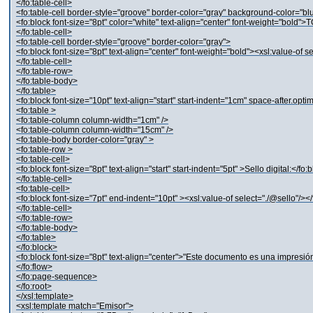
</fo:table-cell>
<fo:table-cell border-style="groove" border-color="gray" background-color="bl
<fo:block font-size="8pt" color="white" text-align="center" font-weight="bold">
</fo:table-cell>
<fo:table-cell border-style="groove" border-color="gray">
<fo:block font-size="8pt" text-align="center" font-weight="bold"><xsl:value-of se
</fo:table-cell>
</fo:table-row>
</fo:table-body>
</fo:table>
<fo:block font-size="10pt" text-align="start" start-indent="1cm" space-after.opt
<fo:table >
<fo:table-column column-width="1cm" />
<fo:table-column column-width="15cm" />
<fo:table-body border-color="gray" >
<fo:table-row >
<fo:table-cell>
<fo:block font-size="8pt" text-align="start" start-indent="5pt" >Sello digital:</fo:
</fo:table-cell>
<fo:table-cell>
<fo:block font-size="7pt" end-indent="10pt" ><xsl:value-of select="./@sello"/><
</fo:table-cell>
</fo:table-row>
</fo:table-body>
</fo:table>
</fo:block>
<fo:block font-size="8pt" text-align="center">"Este documento es una impresió
</fo:flow>
</fo:page-sequence>
</fo:root>
</xsl:template>
<xsl:template match="Emisor">