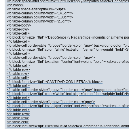
<fo:block space-after.optimum="50pt"><xsl:apply-templates select="Conceptos
</fo:block>
<fo:table space-after.optimum="50pt">
<fo:table-column column-width="14.5cm"/>
<fo:table-column column-width="1.83cm"/>
<fo:table-column column-width="2.5cm"/>
<fo:table-body>
<fo:table-row>
<fo:table-cell >
<fo:block font-size="8pt" >"Debo(emos) y Pagare(mos) incondicionalmente por 
</fo:table-cell>
<fo:table-cell border-style="groove" border-color="gray" background-color="bl
<fo:block font-size="8pt" color="white" text-align="center" font-weight="bold"
</fo:table-cell>
<fo:table-cell border-style="groove" border-color="gray">
<fo:block font-size="8pt" text-align="center" font-weight="bold"><xsl:value-of s
</fo:table-cell>
</fo:table-row>
<fo:table-row>
<fo:table-cell>
<fo:block font-size="8pt" >CANTIDAD CON LETRA</fo:block>
</fo:table-cell>
<fo:table-cell border-style="groove" border-color="gray" background-color="bl
<fo:block font-size="8pt" color="white" text-align="center" font-weight="bold">
</fo:table-cell>
<fo:table-cell border-style="groove" border-color="gray">
<fo:block font-size="8pt" text-align="center" font-weight="bold"><xsl:value-of
</fo:table-cell>
</fo:table-row>
<fo:table-row>
<fo:table-cell>
<fo:block font-size="8pt" ><xsl:value-of select="/Comprobante/Addenda/Canti