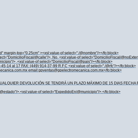
old" margin-top="0.25cm" ><xsl:value-of select="./@nombre"/></fo:block>
lect="DomicilioFiscal/@calle"/>, No. <xsl:value-of select="DomicilioFiscal/@noExter
cipio"/> ,<xsl:value-of select="DomicilioFiscal/@pais"/></fo:block>
-45-14 al 17 FAX: (449) 914-37-99 R.F.C <xsl:value-of select="./@rfc"/></fo:block>
tromecanica.com.mx email:gpventas@gpelectromecanica.com.mx</fo:block>
pt">PARA CUALQUIER DEVOLUCIÓN SE TENDRÁ UN PLAZO MÁXIMO DE 15 DIAS FECHA
n/@estado"/>,<xsl:value-of select="ExpedidoEn/@municipio"/>.</fo:block>