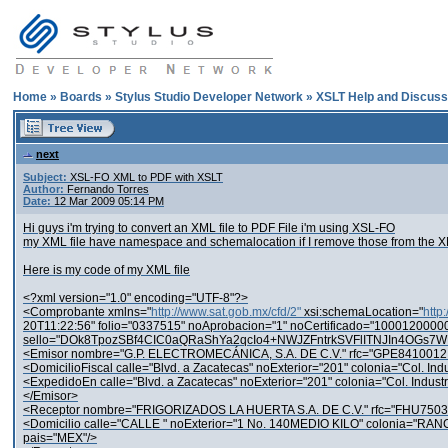
Home
»
Boards
»
Stylus Studio Developer Network
»
XSLT Help and Discuss
next
Subject:
XSL-FO XML to PDF with XSLT
Author:
Fernando Torres
Date:
12 Mar 2009 05:14 PM
Hi guys i'm trying to convert an XML file to PDF File i'm using XSL-FO
my XML file have namespace and schemalocation if I remove those from the XML f
Here is my code of my XML file
<?xml version="1.0" encoding="UTF-8"?>
<Comprobante xmlns="
http://www.sat.gob.mx/cfd/2"
xsi:schemaLocation="
http
20T11:22:56" folio="0337515" noAprobacion="1" noCertificado="10001200000
sello="DOk8TpozSBf4CIC0aQRaShYa2qcIo4+NWJZFntrkSVFlITNJIn4OG
<Emisor nombre="G.P. ELECTROMECÁNICA, S.A. DE C.V." rfc="GPE8410012
<DomicilioFiscal calle="Blvd. a Zacatecas" noExterior="201" colonia="Col. In
<ExpedidoEn calle="Blvd. a Zacatecas" noExterior="201" colonia="Col. Indust
</Emisor>
<Receptor nombre="FRIGORIZADOS LA HUERTA S.A. DE C.V." rfc="FHU750
<Domicilio calle="CALLE " noExterior="1 No. 140MEDIO KILO" colonia=
pais="MEX"/>