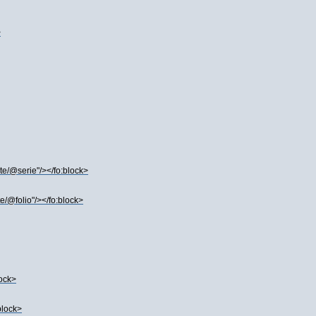
>
nte/@serie"/></fo:block>
e/@folio"/></fo:block>
lock>
block>