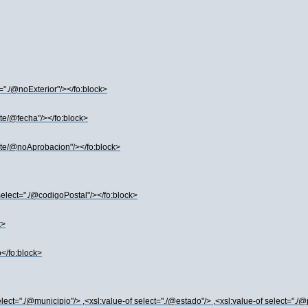
t="./@noExterior"/></fo:block>
nte/@fecha"/></fo:block>
ante/@noAprobacion"/></fo:block>
 select="./@codigoPostal"/></fo:block>
k>
o</fo:block>
elect="./@municipio"/> ,<xsl:value-of select="./@estado"/> ,<xsl:value-of select="./@