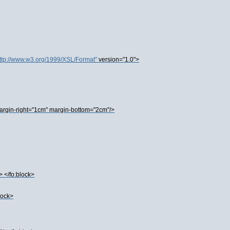
ttp://www.w3.org/1999/XSL/Format"
version="1.0">
argin-right="1cm" margin-bottom="2cm"/>
> </fo:block>
lock>