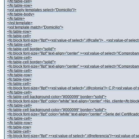
</fo:table-cell>
</fo:table-row>
<xsl:apply-templates select="Domicilio"/>
</fo:table-body>
</fo:table>
</xsl:template>
<xsl:template match="Domicilio">
<fo:table-row>
<fo:table-cell>
<fo:block font-size="8pt"><xsl:value-of select="./@calle"/> , <xsl:value-of selec
</fo:table-cell>
<fo:table-cell border="solid">
<fo:block font-size="8pt" text-align="center" ><xsl:value-of select="/Comproba
</fo:table-cell>
<fo:table-cell border="solid">
<fo:block font-size="8pt" text-align="center" ><xsl:value-of select="/Comprob
</fo:table-cell>
</fo:table-row>
<fo:table-row>
<fo:table-cell>
<fo:block font-size="8pt"><xsl:value-of select="./@colonia"/> C.P.<xsl:value-of
</fo:table-cell>
<fo:table-cell background-color="#000099" border="solid">
<fo:block font-size="8pt" color="white" text-align="center" >No. cliente</fo:bloc
</fo:table-cell>
<fo:table-cell background-color="#000099" border="solid">
<fo:block font-size="8pt" color="white" text-align="center" >Serie del Certificad
</fo:table-cell>
</fo:table-row>
<fo:table-row>
<fo:table-cell>
<fo:block font-size="8pt" ><xsl:value-of select="./@referencia"/><xsl:value-of s