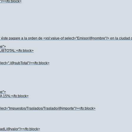
"/></fo:block>
éste pagare a la orden de <xsl:value-of select="Emisor/@nombre"/> en la ciudad q
ue">
>SUBTOTAL:</fo:block>
elect="./@subTotal"/></fo:block>
ue">
IVA 15%:</fo:block>
 select="Impuestos/Traslados/Traslado/@importe"/></fo:block>
dadL/@valor"/></fo:block>