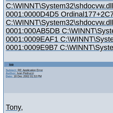
C:\WINNT\System32\shdocvw.dll
0001:0000D4D5 Ordinal177+2C
C:\WINNT\System32\shdocvw.dll
0001:000AB5DB C:\WINNT\Syste
0001:0009EAF1 C:\WINNT\Syste
0001:0009E9B7 C:\WINNT\Syste
top
Subject:
RE: Application Error
Author:
Ivan Pedruzzi
Date:
18 Dec 2002 01:53 PM
Tony,