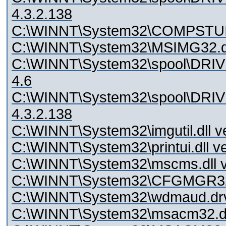
4.3.2.138
C:\WINNT\System32\COMPSTUI.dl
C:\WINNT\System32\MSIMG32.dll
C:\WINNT\System32\spool\DRI
4.6
C:\WINNT\System32\spool\DRI
4.3.2.138
C:\WINNT\System32\imgutil.dll v
C:\WINNT\System32\printui.dll v
C:\WINNT\System32\mscms.dll ve
C:\WINNT\System32\CFGMGR32.d
C:\WINNT\System32\wdmaud.drv 
C:\WINNT\System32\msacm32.drv