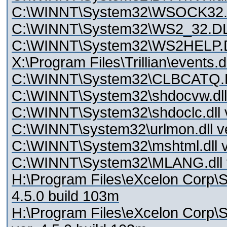
C:\WINNT\System32\WSOCK32.dll
C:\WINNT\System32\WS2_32.DLL
C:\WINNT\System32\WS2HELP.DL
X:\Program Files\Trillian\events.dl
C:\WINNT\System32\CLBCATQ.DL
C:\WINNT\System32\shdocvw.dll 
C:\WINNT\System32\shdoclc.dll 
C:\WINNT\system32\urlmon.dll ve
C:\WINNT\System32\mshtml.dll v
C:\WINNT\System32\MLANG.dll v
H:\Program Files\eXcelon Corp\St
4.5.0 build 103m
H:\Program Files\eXcelon Corp\St