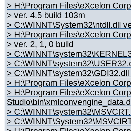
> H:\Program Files\eXcelon Corp\
> ver. 4.5 build 103m
> C:\WINNT\System32\ntdll.dll v
> H:\Program Files\eXcelon Corp\
> ver. 2, 1, 0 build
> C:\WINNT\system32\KERNEL32.
> C:\WINNT\system32\USER32.dl
> C:\WINNT\system32\GDI32.dll 
> H:\Program Files\eXcelon Corp\
> H:\Program Files\eXcelon Corp
Studio\bin\xmlconvengine_data.dl
> C:\WINNT\system32\MSVCRT.dl
> C:\WINNT\System32\MSVCIRT.dl