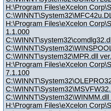
H:\Program Files\eXcelon Corp\St
C:\WINNT\System32\MFC42u.DLL
H:\Program Files\eXcelon Corp\St
1.1.000
C:\WINNT\system32\comdlg32.dll
C:\WINNT\System32\WINSPOOL.
C:\WINNT\system32\MPR.dll ver.
H:\Program Files\eXcelon Corp\S
7.1.100
C:\WINNT\System32\OLEPRO32.
C:\WINNT\System32\MSVFW32.dll
C:\WINNT\System32\WINMM.dll v
H:\Program Files\eXcelon Corp\St