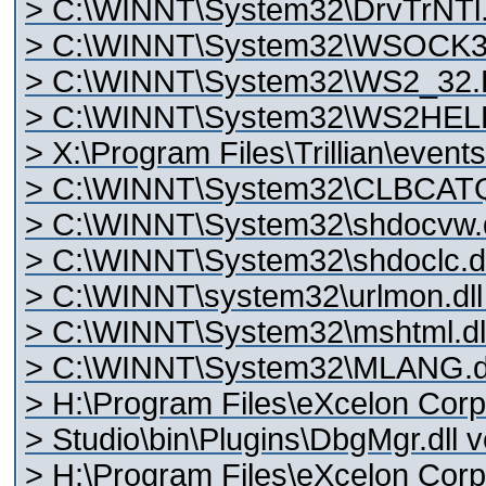
> C:\WINNT\System32\DrvTrNTl.
> C:\WINNT\System32\WSOCK32.d
> C:\WINNT\System32\WS2_32.D
> C:\WINNT\System32\WS2HELP.
> X:\Program Files\Trillian\events.
> C:\WINNT\System32\CLBCATQ.
> C:\WINNT\System32\shdocvw.dl
> C:\WINNT\System32\shdoclc.dll
> C:\WINNT\system32\urlmon.dll 
> C:\WINNT\System32\mshtml.dll
> C:\WINNT\System32\MLANG.dll
> H:\Program Files\eXcelon Corp
> Studio\bin\Plugins\DbgMgr.dll v
> H:\Program Files\eXcelon Corp