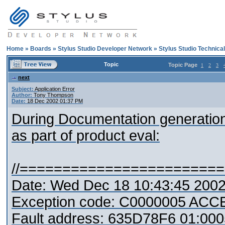
Home
»
Boards
»
Stylus Studio Developer Network
»
Stylus Studio Technica
Topic
Topic Page
1
2
3
next
Subject:
Application Error
Author:
Tony Thompson
Date:
18 Dec 2002 01:37 PM
During Documentation generatio
as part of product eval:
//=======================
Date: Wed Dec 18 10:43:45 200
Exception code: C0000005 AC
Fault address: 635D78F6 01:00