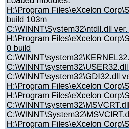
Loaded modules:
H:\Program Files\eXcelon Corp\St
build 103m
C:\WINNT\System32\ntdll.dll ver
H:\Program Files\eXcelon Corp\Sty
0 build
C:\WINNT\system32\KERNEL32.dl
C:\WINNT\system32\USER32.dll 
C:\WINNT\system32\GDI32.dll ve
H:\Program Files\eXcelon Corp\St
H:\Program Files\eXcelon Corp\S
C:\WINNT\system32\MSVCRT.dll 
C:\WINNT\System32\MSVCIRT.dll
H:\Program Files\eXcelon Corp\St