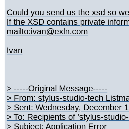
Could you send us the xsd so we
If the XSD contains private infor
mailto:ivan@exln.com
Ivan
> -----Original Message-----
> From: stylus-studio-tech Listm
> Sent: Wednesday, December 1
> To: Recipients of 'stylus-studi
> Subject: Application Error