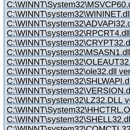
C:\WINNT\System32\MSVCP60.dll
C:\WINNT\system32\WININET.dll 
C:\WINNT\system32\ADVAPI32.dll
C:\WINNT\system32\RPCRT4.dll 
C:\WINNT\system32\CRYPT32.dll
C:\WINNT\system32\MSASN1.dll 
C:\WINNT\system32\OLEAUT32.dl
C:\WINNT\system32\ole32.dll ver
C:\WINNT\system32\SHLWAPI.dll
C:\WINNT\system32\VERSION.dll
C:\WINNT\system32\LZ32.DLL ve
C:\WINNT\System32\HHCTRL.OCX
C:\WINNT\system32\SHELL32.dll
C:\WINNT\system32\COMCTL32.D