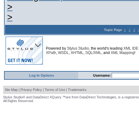
>
>
Topic Page
1
2
3
Powered by
Stylus Studio
, the world's leading
XML IDE
XPath
,
WSDL
,
XHTML
,
SQL/XML
, and
XML Mapping
!
Log In Options
Username:
Site Map
|
Privacy Policy
|
Terms of Use
|
Trademarks
Stylus Studio® and DataDirect XQuery ™are from DataDirect Technologies, is a registered
All Rights Reserved.