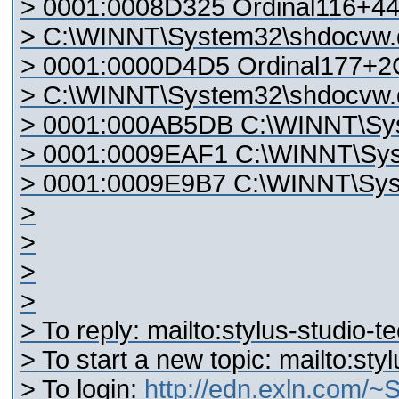
> 0001:0008D325 Ordinal116+4
> C:\WINNT\System32\shdocvw.d
> 0001:0000D4D5 Ordinal177+2
> C:\WINNT\System32\shdocvw.d
> 0001:000AB5DB C:\WINNT\Sys
> 0001:0009EAF1 C:\WINNT\Sys
> 0001:0009E9B7 C:\WINNT\Sys
>
>
>
>
> To reply: mailto:stylus-studio
> To start a new topic: mailto:s
> To login:
http://edn.exln.com/