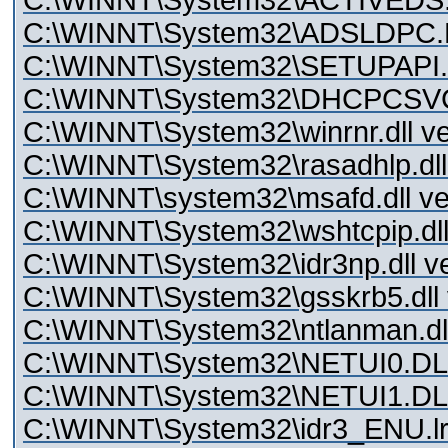
C:\WINNT\System32\ACTIVEDS.D
C:\WINNT\System32\ADSLDPC.DL
C:\WINNT\System32\SETUPAPI.D
C:\WINNT\System32\DHCPCSVC.
C:\WINNT\System32\winrnr.dll ve
C:\WINNT\System32\rasadhlp.dll 
C:\WINNT\system32\msafd.dll ve
C:\WINNT\System32\wshtcpip.dll
C:\WINNT\System32\idr3np.dll ve
C:\WINNT\System32\gsskrb5.dll v
C:\WINNT\System32\ntlanman.dll
C:\WINNT\System32\NETUI0.DLL 
C:\WINNT\System32\NETUI1.DLL 
C:\WINNT\System32\idr3_ENU.lrl 