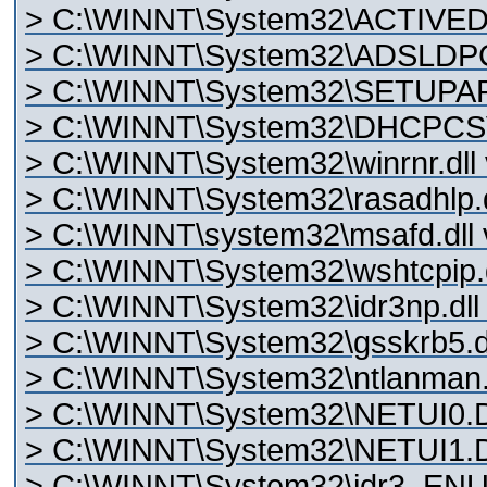
> C:\WINNT\System32\ACTIVEDS
> C:\WINNT\System32\ADSLDPC.
> C:\WINNT\System32\SETUPAPI
> C:\WINNT\System32\DHCPCSVC
> C:\WINNT\System32\winrnr.dll 
> C:\WINNT\System32\rasadhlp.dl
> C:\WINNT\system32\msafd.dll 
> C:\WINNT\System32\wshtcpip.d
> C:\WINNT\System32\idr3np.dll 
> C:\WINNT\System32\gsskrb5.dll
> C:\WINNT\System32\ntlanman.d
> C:\WINNT\System32\NETUI0.DL
> C:\WINNT\System32\NETUI1.DL
> C:\WINNT\System32\idr3_ENU.lr