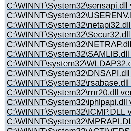
C:\WINNT\System32\sensapi.dll v
C:\WINNT\System32\USERENV.DL
C:\WINNT\System32\netapi32.dll
C:\WINNT\System32\Secur32.dll 
C:\WINNT\System32\NETRAP.dll 
C:\WINNT\System32\SAMLIB.dll 
C:\WINNT\system32\WLDAP32.dll
C:\WINNT\System32\DNSAPI.dll 
C:\WINNT\System32\rsabase.dll 
C:\WINNT\System32\rnr20.dll ver
C:\WINNT\System32\iphlpapi.dll 
C:\WINNT\System32\ICMP.DLL ve
C:\WINNT\System32\MPRAPI.DLL