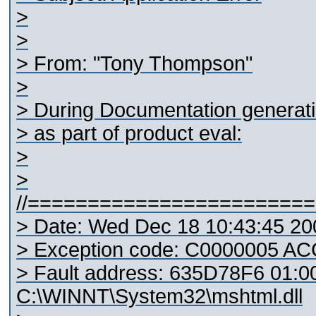
>
>
> From: "Tony Thompson"
>
> During Documentation generat
> as part of product eval:
>
>
//=======================
> Date: Wed Dec 18 10:43:45 20
> Exception code: C0000005 
> Fault address: 635D78F6 01:
C:\WINNT\System32\mshtml.dll