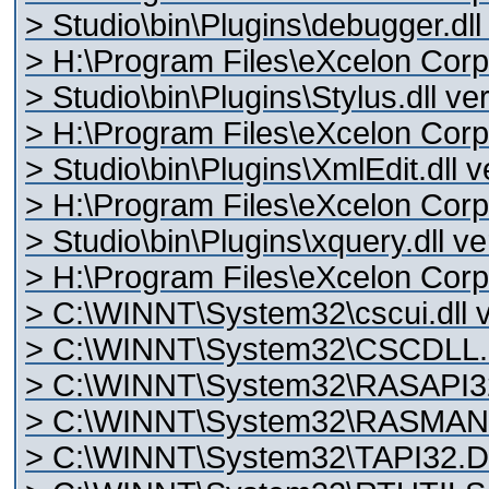
> Studio\bin\Plugins\debugger.dll
> H:\Program Files\eXcelon Corp
> Studio\bin\Plugins\Stylus.dll ve
> H:\Program Files\eXcelon Corp
> Studio\bin\Plugins\XmlEdit.dll v
> H:\Program Files\eXcelon Corp
> Studio\bin\Plugins\xquery.dll ve
> H:\Program Files\eXcelon Corp\S
> C:\WINNT\System32\cscui.dll v
> C:\WINNT\System32\CSCDLL.D
> C:\WINNT\System32\RASAPI32.
> C:\WINNT\System32\RASMAN.D
> C:\WINNT\System32\TAPI32.DL