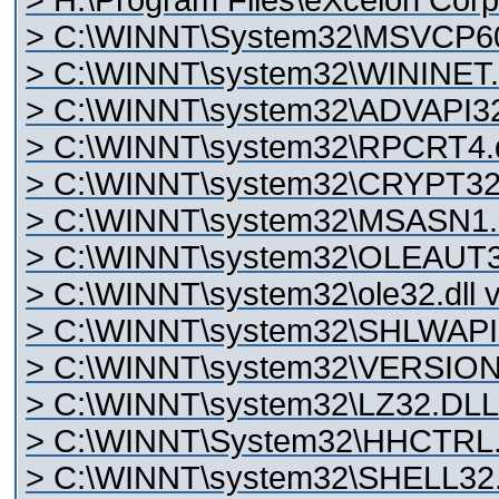
> H:\Program Files\eXcelon Corp\
> C:\WINNT\System32\MSVCP60.d
> C:\WINNT\system32\WININET.dl
> C:\WINNT\system32\ADVAPI32.d
> C:\WINNT\system32\RPCRT4.dl
> C:\WINNT\system32\CRYPT32.d
> C:\WINNT\system32\MSASN1.dl
> C:\WINNT\system32\OLEAUT32.
> C:\WINNT\system32\ole32.dll v
> C:\WINNT\system32\SHLWAPI.dl
> C:\WINNT\system32\VERSION.dl
> C:\WINNT\system32\LZ32.DLL 
> C:\WINNT\System32\HHCTRL.O
> C:\WINNT\system32\SHELL32.dl