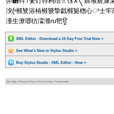
戼⁲㸯 †䌠灯特杩瑨ㄠ㤹ⴳ〲㜰堠䱍漮杲‮桔獩猠瑩⁥獩栠獯整⁤祢ਠ††愼栠敲㵦栢瑴㩰⼯
⹷慯楳⵳灯湥漮杲㸢䅏䥓㱓愯ਾ††戼⁲㸯 †㰠牢⼠ਾ⼼楤㹶㰊戯摯㹹㰊栯浴㹬㰊ⴡ‭湥⁤
湩⽣潦瑯牥瀮灨ⴠ㸭ਊ
XML Editor - Download a 15 Day Free Trial Now >
See What's New in Stylus Studio >
Buy Stylus Studio - XML Editor - Now >
Site Map
|
Privacy Policy
|
Terms of Use
|
Trademarks